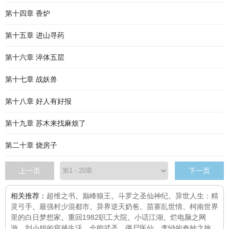
第十四章 香炉
第十五章 进山寻药
第十六章 淬体五层
第十七章 战妖兽
第十八章 好人有好报
第十九章 苏木来找麻烦了
第二十章 烧房子
上一页
下一页
相关推荐：
超维之书
、
巅峰狼王
、
斗罗之圣仙神纪
、
异世人生：精
灵弓手
、
最强村少混都市
、
异界逆天奶爸
、
苗寨乱世情
、
柯南世界
里的白日梦想家
、
重回1982职工大院
、
小话江湖
、
烂电脑之网
游
、
刘小姐的穿越生活
、
全能武圣
、
僵尸医仙
、
李恸的奇妙之旅
、