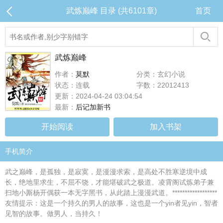
武炼巅峰 目录 (共6101章)
首页
武炼巅峰
作者：
莫默
分类：玄幻小说
状态：连载
字数：22012413
更新：2024-04-24 03:04:54
最新：
后记加新书
开始阅读
加入书架
手机简介
武之巅峰，是孤独，是寂寞，是漫漫求索，是高处不胜寒逆境中成
长，绝地里求生，不屈不饶，才能堪破武之极道。凌霄阁试炼弟子兼
扫地小厮杨开偶获一本无字黑书，从此踏上漫漫武道。******************
友情提示：这是一个持久的男人的故事，这也是一个yin者见yin，智者
见智的故事。做男人，当持久！