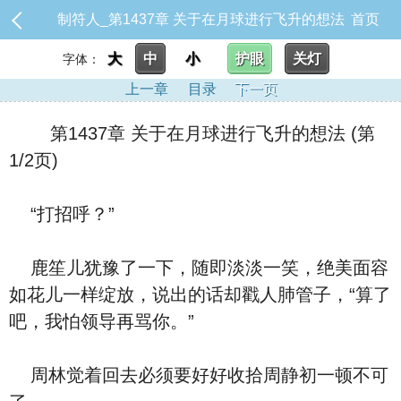
制符人_第1437章 关于在月球进行飞升的想法
首页
大
中
小
护眼
关灯
字体：
上一章
目录
下一页
第1437章 关于在月球进行飞升的想法 (第
1/2页)
“打招呼？”
鹿笙儿犹豫了一下，随即淡淡一笑，绝美面容
如花儿一样绽放，说出的话却戳人肺管子，“算了
吧，我怕领导再骂你。”
周林觉着回去必须要好好收拾周静初一顿不可