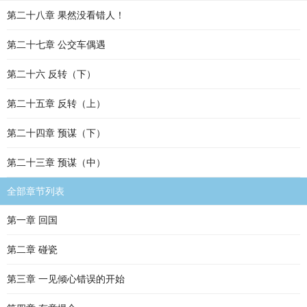
第二十八章 果然没看错人！
第二十七章 公交车偶遇
第二十六 反转（下）
第二十五章 反转（上）
第二十四章 预谋（下）
第二十三章 预谋（中）
全部章节列表
第一章 回国
第二章 碰瓷
第三章 一见倾心错误的开始