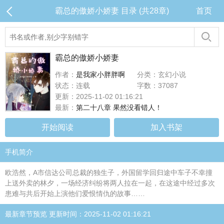
霸总的傲娇小娇妻 目录 (共28章)
首页
霸总的傲娇小娇妻
作者：
是我家小胖胖啊
分类：玄幻小说
状态：连载
字数：37087
更新：2025-11-02 01:16:21
最新：
第二十八章 果然没看错人！
开始阅读
加入书架
手机简介
欧浩然，A市信达公司总裁的独生子，外国留学回归途中车子不幸撞
上送外卖的林夕，一场经济纠纷将两人拉在一起，在这途中经过多次
患难与共后开始上演他们爱恨情仇的故事……
最新章节预览 更新时间：2025-11-02 01:16:21