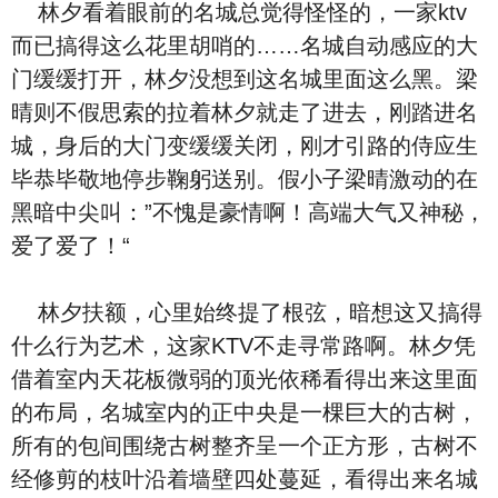
林夕看着眼前的名城总觉得怪怪的，一家ktv
而已搞得这么花里胡哨的……名城自动感应的大
门缓缓打开，林夕没想到这名城里面这么黑。梁
晴则不假思索的拉着林夕就走了进去，刚踏进名
城，身后的大门变缓缓关闭，刚才引路的侍应生
毕恭毕敬地停步鞠躬送别。假小子梁晴激动的在
黑暗中尖叫：”不愧是豪情啊！高端大气又神秘，
爱了爱了！“
林夕扶额，心里始终提了根弦，暗想这又搞得
什么行为艺术，这家KTV不走寻常路啊。林夕凭
借着室内天花板微弱的顶光依稀看得出来这里面
的布局，名城室内的正中央是一棵巨大的古树，
所有的包间围绕古树整齐呈一个正方形，古树不
经修剪的枝叶沿着墙壁四处蔓延，看得出来名城