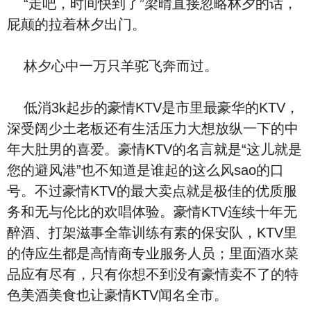
“走吧，时间快到了”梁晴直接忽略林夕的话，
屁颠的拉着林夕出门。
林夕心中一万只羊驼飞奔而过。
低消3k起步的豪情KTV是市里最豪华的KTV，
深受阔少土老板还有生活压力大想放纵一下的中
年大肚男的喜爱。豪情KTV的名言就是“这儿就是
您的避风港”也不知道是谁起的这么风sao的口
号。不过豪情KTV的最大卖点就是极佳的优质服
务和无与伦比的欢唱体验。豪情KTV连续十年无
醉酒、打架滋事全靠训练有素的保安队，KTV里
的侍应生都是高情商专业服务人员；里面酒水菜
品应有尽有，只有你想不到没有豪情卖不了的特
色美酒美食也让豪情KTV闻名全市。