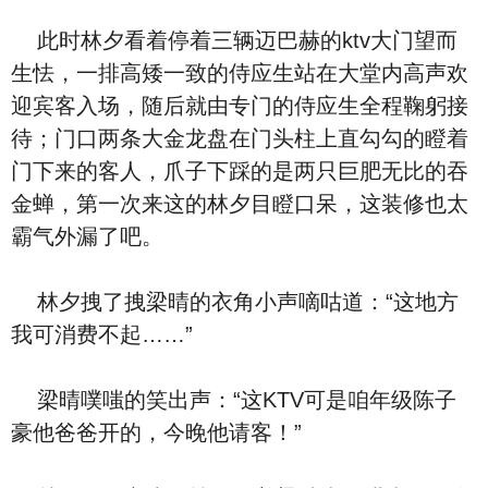
此时林夕看着停着三辆迈巴赫的ktv大门望而
生怯，一排高矮一致的侍应生站在大堂内高声欢
迎宾客入场，随后就由专门的侍应生全程鞠躬接
待；门口两条大金龙盘在门头柱上直勾勾的瞪着
门下来的客人，爪子下踩的是两只巨肥无比的吞
金蝉，第一次来这的林夕目瞪口呆，这装修也太
霸气外漏了吧。
林夕拽了拽梁晴的衣角小声嘀咕道：“这地方
我可消费不起……”
梁晴噗嗤的笑出声：“这KTV可是咱年级陈子
豪他爸爸开的，今晚他请客！”