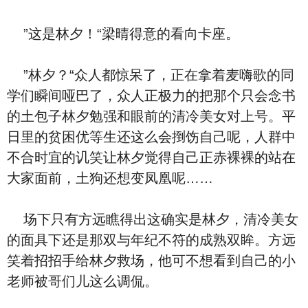
”这是林夕！“梁晴得意的看向卡座。
”林夕？“众人都惊呆了，正在拿着麦嗨歌的同
学们瞬间哑巴了，众人正极力的把那个只会念书
的土包子林夕勉强和眼前的清冷美女对上号。平
日里的贫困优等生还这么会捯饬自己呢，人群中
不合时宜的讥笑让林夕觉得自己正赤裸裸的站在
大家面前，土狗还想变凤凰呢……
场下只有方远瞧得出这确实是林夕，清冷美女
的面具下还是那双与年纪不符的成熟双眸。方远
笑着招招手给林夕救场，他可不想看到自己的小
老师被哥们儿这么调侃。