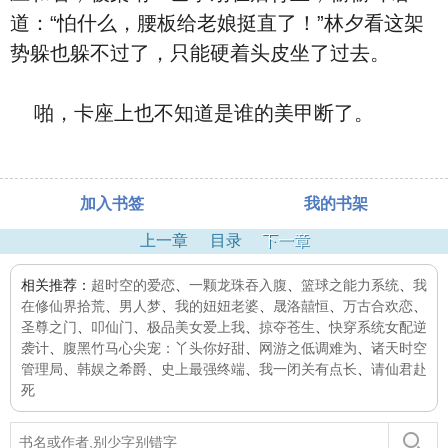
道：“怕什么，腰板给老娘挺直了！”林夕看这架
势躲也躲不过了，只能硬着头皮坐了过去。
啪，卡座上也不知道是谁的美甲断了。
加入书签
我的书架
上一章
目录
下一章
相关推荐：
超时空的爱恋
、
一颗龙珠吞入腹
、
篮球之能力系统
、
我
在修仙界拾荒
、
男人梦
、
我的妞妞老婆
、
晟洛囍恒
、
万古合欢恋
、
圣尊之门
、
叩仙门
、
极品美女爱上我
、
掠夺苍生
、
快穿系统女配逆
袭计
、
腹黑竹马心尖宠：丫头你好甜
、
网游之低调难为
、
诸天时空
管理局
、
韩娱之希爵
、
史上最强终端
、
我一闭关有点长
、
请仙君赴
死