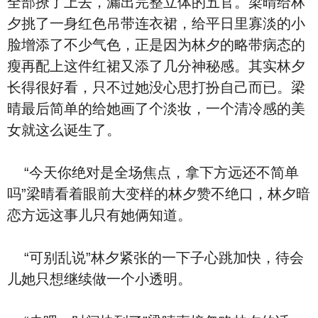
全部撩了上去，漏出完整立体的五官。梁晴给林
夕挑了一身红色吊带连衣裙，给平日里寡淡的小
脸增添了不少气色，正是因为林夕的略带病态的
瘦再配上这件红裙又添了几分神秘感。其实林夕
长得很好看，只不过她没心思打扮自己而已。梁
晴最后简单的给她画了个淡妆，一个清冷感的美
女就这么诞生了。
“今天你绝对是全场焦点，拿下方远还不简单
吗”梁晴看着眼前大变样的林夕赞不绝口，林夕暗
恋方远这事儿只有她俩知道。
“可别乱说”林夕紧张的一下子心跳加快，待会
儿她只想继续做一个小透明。