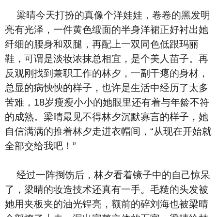
梁晴今天打扮的真像个洋娃娃，卷卷的黑发明
亮有光泽，一件黄色缎面的半身洋裙正好衬出她
纤细的腰身和双腿，再配上一双同色低跟玛丽
鞋，可谓是淡妆浓抹总相宜，是个美人苗子。再
反观刚找到兼职工作的林夕，一副干瘪的身材，
总显的病怏怏的样子，也许是生活中经历了太多
苦难，18岁瘦瘦小小的她眼里还有着与年龄不符
的成熟。梁晴最见不得林夕沉默寡言的样子，她
自信满满的推着林夕走进衣帽间，“从现在开始就
全部交给我吧！”
经过一阵捯饬后，林夕看着镜子中的自己惊呆
了，梁晴的妆造技术还真有一手。毛糙的头发被
她用夹板夹的油光锃亮，额前的碎刘海也被梁晴