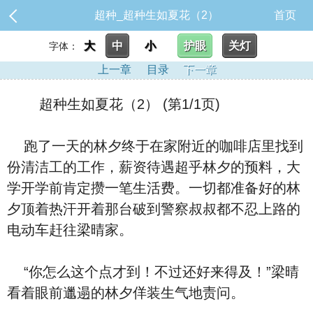
超种_超种生如夏花（2）
首页
大
中
小
护眼
关灯
字体：
上一章
目录
下一章
超种生如夏花（2） (第1/1页)
跑了一天的林夕终于在家附近的咖啡店里找到
份清洁工的工作，薪资待遇超乎林夕的预料，大
学开学前肯定攒一笔生活费。一切都准备好的林
夕顶着热汗开着那台破到警察叔叔都不忍上路的
电动车赶往梁晴家。
“你怎么这个点才到！不过还好来得及！”梁晴
看着眼前邋遢的林夕佯装生气地责问。