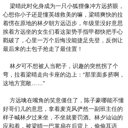
梁晴此时化身成为一只小狐狸像冲方远挤眼，
心想你小子还是懂英雄救美的嘛，梁晴爽快的拉
着愣在原地的林夕朝方远迈步，年级里没好意思
挨着方远坐的女生们看这架势手指甲都快把手心
戳破了，心里一万个后悔没能捷足先登，反倒让
最后来的土包子抢走了最佳置！
林夕可不想被人当靶子，识趣的突然拐了个
弯，拉着梁晴走向卡座的边上：“那里面多挤啊，
这地方宽敞……”
方远噙在嘴角的笑意僵住了，陈子豪哪能不懂
好哥们儿的意思，拿着麦克风俨然一副班主任的
样子喊林夕过来坐，不坐就要罚酒。林夕讪讪的
应和着，被梁晴一巴掌扇在后背上，偷偷耳语