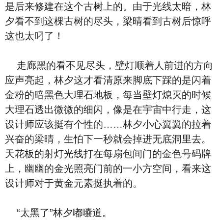
是后来修建在这个古树上的。由于光线太暗，林
夕看不到这棵古树的尽头，梁晴看到古树后惊呼
这也太叼了！
走廊黑的看不见尽头，壁灯顺着人前进的方向
应声亮起，林夕这才看清原来脚底下踩的是闪着
金粉的暗黑色大理石地板，每当壁灯熄灭的时候
大理石透出微微的细闪，像是在宇宙中行走，这
设计师应该挺有个性的……林夕小心翼翼的拉着
兴奋的梁晴，生怕下一秒就会掉进无底洞里去。
天花板的射灯光线打在每扇包间门的金色号码牌
上，幽幽的金光照亮门前的一小方空间，看来这
设计师对于黄金元素挺执着的。
“太黑了”林夕嘟囔道。