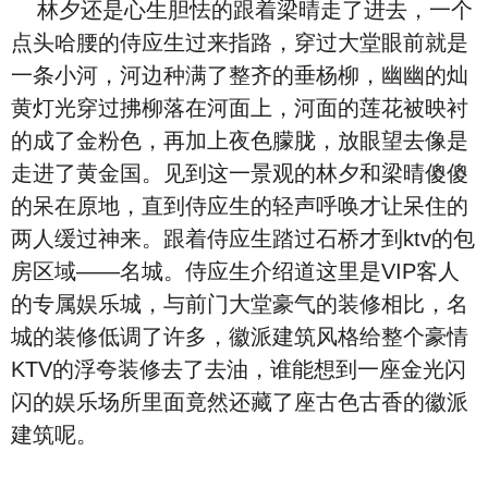
林夕还是心生胆怯的跟着梁晴走了进去，一个
点头哈腰的侍应生过来指路，穿过大堂眼前就是
一条小河，河边种满了整齐的垂杨柳，幽幽的灿
黄灯光穿过拂柳落在河面上，河面的莲花被映衬
的成了金粉色，再加上夜色朦胧，放眼望去像是
走进了黄金国。见到这一景观的林夕和梁晴傻傻
的呆在原地，直到侍应生的轻声呼唤才让呆住的
两人缓过神来。跟着侍应生踏过石桥才到ktv的包
房区域——名城。侍应生介绍道这里是VIP客人
的专属娱乐城，与前门大堂豪气的装修相比，名
城的装修低调了许多，徽派建筑风格给整个豪情
KTV的浮夸装修去了去油，谁能想到一座金光闪
闪的娱乐场所里面竟然还藏了座古色古香的徽派
建筑呢。