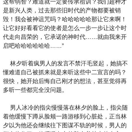
这帮弱智？难道就一定要传承祖训？我们超种才
是新兴人类，过去那些旧时代的产物都要被销
毁！我会被神诅咒吗？哈哈哈哈哈那让它来啊！
让它好好看看它的使者是怎么一步一步让这个时
代走向昌荣的，它承诺的神时代……就由我来开
启吧哈哈哈哈哈哈……”
林夕听着疯男人的发言不禁汗毛竖起，她搞不
懂难道自己被抓来就是来听这些中二宣言的吗？
很快，她开始后悔自己刚才的想法，甚至觉得再
多听一些都完全没问题。
男人冰冷的指尖慢慢落在林夕的脸上，指尖随
着他缓慢下蹲从脸颊一路游移到心脏处，正当林
夕以为他还会继续往下图谋不轨的时候，男人的