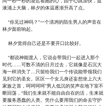
间一秒一秒的凌迟着她的心，由于心跳加快，血
液涌上大脑，林夕的体温逐渐升高了点。
“你见过神吗？”一个清冽的陌生男人的声音在
林夕面前响起。
林夕觉得自己还是不要开口比较好。
“都说神能渡人，它说会带我们一起进入那个
时代……可数不清的日月过去，它就像是石沉大
海一样消失了…只留给我们一个传说能带领我们
见到它的圣女。区区一个女儿身还妄想坐上六大
家族之首，呵呵呵呵”男人低沉的笑声在地下室不
断回荡，“我们生来就不能自由自在的活，生来就
要服务愚蠢的人类。凭什么要用我们的命去守护