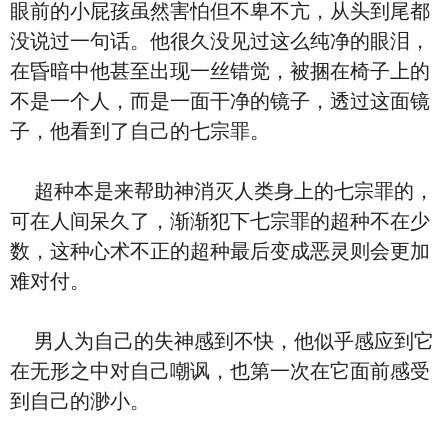
眼前的小屁孩虽然害怕但不卑不亢，从头到尾都
没说过一句话。他很久没见过这么纯净的眼泪，
在昏暗中他甚至出现一丝错觉，被捆在椅子上的
不是一个人，而是一面干净的镜子，透过这面镜
子，他看到了自己的七宗罪。
超种本是来帮助神消灭人类身上的七宗罪的，
可在人间呆久了，渐渐犯下七宗罪的超种不在少
数，这种心术不正的超种最后变成恶灵则会更加
难对付。
男人为自己的失神感到不快，他似乎感应到它
在无形之中对自己嘲讽，也第一次在它面前感受
到自己的渺小。