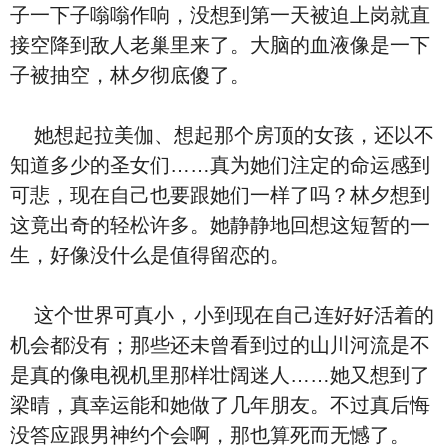
子一下子嗡嗡作响，没想到第一天被迫上岗就直
接空降到敌人老巢里来了。大脑的血液像是一下
子被抽空，林夕彻底傻了。
她想起拉美伽、想起那个房顶的女孩，还以不
知道多少的圣女们……真为她们注定的命运感到
可悲，现在自己也要跟她们一样了吗？林夕想到
这竟出奇的轻松许多。她静静地回想这短暂的一
生，好像没什么是值得留恋的。
这个世界可真小，小到现在自己连好好活着的
机会都没有；那些还未曾看到过的山川河流是不
是真的像电视机里那样壮阔迷人……她又想到了
梁晴，真幸运能和她做了几年朋友。不过真后悔
没答应跟男神约个会啊，那也算死而无憾了。