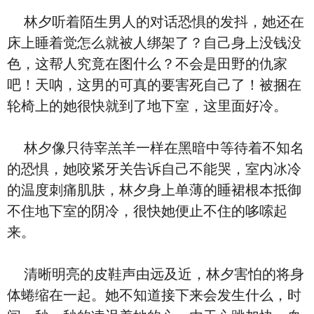
林夕听着陌生男人的对话恐惧的发抖，她还在
床上睡着觉怎么就被人绑架了？自己身上没钱没
色，这帮人究竟在图什么？不会是田野的仇家
吧！天呐，这男的可真的要害死自己了！被捆在
轮椅上的她很快就到了地下室，这里面好冷。
林夕像只待宰羔羊一样在黑暗中等待着不知名
的恐惧，她咬紧牙关告诉自己不能哭，室内冰冷
的温度刺痛肌肤，林夕身上单薄的睡裙根本抵御
不住地下室的阴冷，很快她便止不住的哆嗦起
来。
清晰明亮的皮鞋声由远及近，林夕害怕的将身
体蜷缩在一起。她不知道接下来会发生什么，时