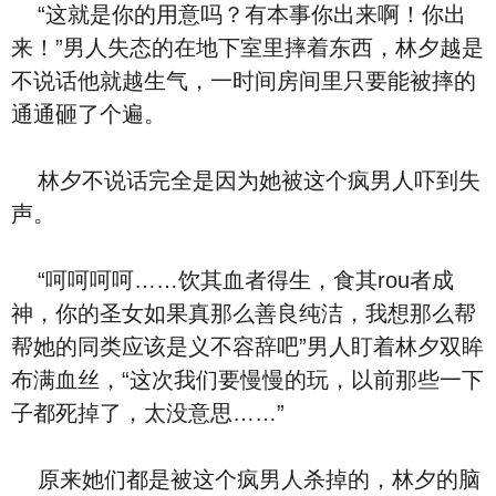
“这就是你的用意吗？有本事你出来啊！你出
来！”男人失态的在地下室里摔着东西，林夕越是
不说话他就越生气，一时间房间里只要能被摔的
通通砸了个遍。
林夕不说话完全是因为她被这个疯男人吓到失
声。
“呵呵呵呵……饮其血者得生，食其rou者成
神，你的圣女如果真那么善良纯洁，我想那么帮
帮她的同类应该是义不容辞吧”男人盯着林夕双眸
布满血丝，“这次我们要慢慢的玩，以前那些一下
子都死掉了，太没意思……”
原来她们都是被这个疯男人杀掉的，林夕的脑