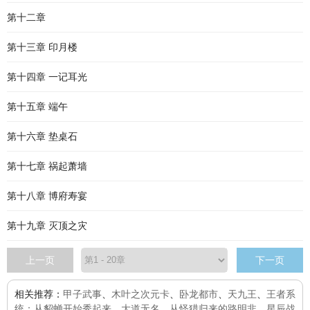
第十二章
第十三章 印月楼
第十四章 一记耳光
第十五章 端午
第十六章 垫桌石
第十七章 祸起萧墙
第十八章 博府寿宴
第十九章 灭顶之灾
上一页
下一页
相关推荐：
甲子武事
、
木叶之次元卡
、
卧龙都市
、
天九王
、
王者系
统：从貂蝉开始秀起来
、
大道无名
、
从怪猎归来的路明非
、
星辰战