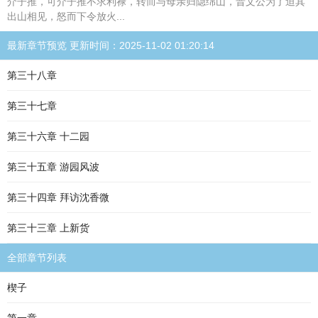
介子推，可介子推不求利禄，转而与母亲归隐绵山，晋文公为了迫其
出山相见，怒而下令放火...
最新章节预览 更新时间：2025-11-02 01:20:14
第三十八章
第三十七章
第三十六章 十二园
第三十五章 游园风波
第三十四章 拜访沈香微
第三十三章 上新货
全部章节列表
楔子