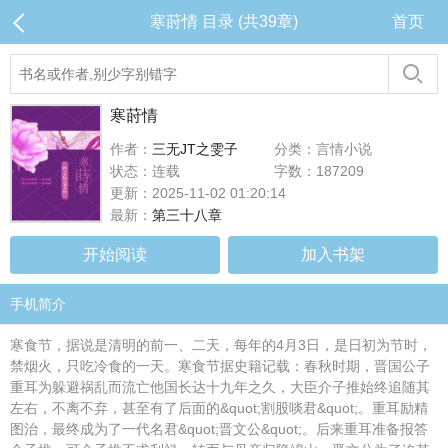
寒莳情 目录 (共39章)
首页
寒莳情
作者：
三无JT之雯子
分类：言情小说
状态：连载
字数：187209
更新：2025-11-02 01:20:14
最新：
第三十八章
开始阅读
加入书架
手机简介
寒食节，据说是清明的前一、二天，每年的4月3日，是日初为节时，
禁烟火，只吃冷食的一天。寒食节据史籍记载：春秋时期，晋国公子
重耳为躲避祸乱而流亡他国长达十九年之久，大臣介子推始终追随其
左右，不离不弃，甚至有了后面的&quot;割股啖君&quot;。重耳励精
图治，最终成为了一代名君&quot;晋文公&quot;。后来重耳准备报答