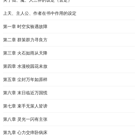
关于仙、魔、人三界的设定（暂定）
上天、主人公、作者在书中作用的设定
第一章 时空实验遇故障
第二章 群策群力寻良方
第三章 火石如雨从天降
第四章 水漫校园花未放
第五章 尘封万年如原样
第六章 末日临近万国慌
第七章 束手无策人皆谤
第八章 灵光一闪有主张
第九章 心力交瘁卧病床