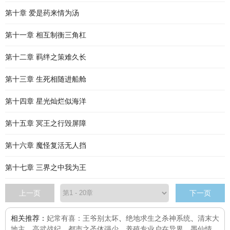
第十章 爱是药来情为汤
第十一章 相互制衡三角杠
第十二章 羁绊之策难久长
第十三章 生死相随进船舱
第十四章 星光灿烂似海洋
第十五章 冥王之行毁屏障
第十六章 魔怪复活无人挡
第十七章 三界之中我为王
上一页
下一页
相关推荐：
妃常有喜：王爷别太坏
、
绝地求生之杀神系统
、
清末大
地主
、
高武战纪
、
都市之圣体强少
、
养殖专业户在异界
、
墨仙情
、