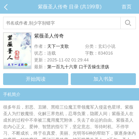
紫薇圣人传奇 目录 (共199章)
首页
紫薇圣人传奇
作者：
天下一支歌
分类：玄幻小说
状态：连载
字数：834016
更新：2025-11-02 01:29:44
最新：
第一百九十六章 口干舌燥生溃疡
开始阅读
加入书架
手机简介
很多年后，邪恶、丑陋、黑暗三位魔王带领魔军入侵蓝色星球。紫薇
圣人为打败魔怪、化解三界危机，忍辱负重，隐匿人间；紫薇圣人在
成长的过程中不幸被三魔用魔咒附体，失去了命运的自由。紫薇圣人
在内心正义、爱神、智慧的指引下，坚定意志、等待时机、不停学
习、不断成长，终于在真爱、美丽、光明等6神的帮助下，驱逐身体内