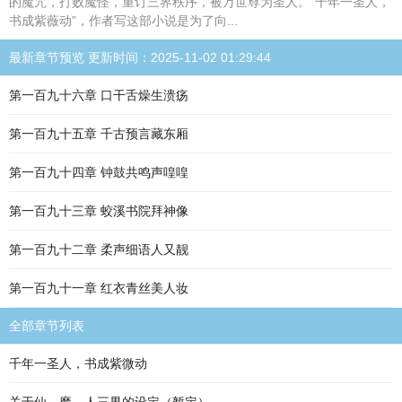
的魔咒，打败魔怪，重订三界秩序，被万世尊为圣人。“千年一圣人，
书成紫薇动”，作者写这部小说是为了向...
最新章节预览 更新时间：2025-11-02 01:29:44
第一百九十六章 口干舌燥生溃疡
第一百九十五章 千古预言藏东厢
第一百九十四章 钟鼓共鸣声喤喤
第一百九十三章 蛟溪书院拜神像
第一百九十二章 柔声细语人又靓
第一百九十一章 红衣青丝美人妆
全部章节列表
千年一圣人，书成紫微动