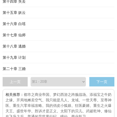
第十四章 失去
第十五章 妖云
第十六章 白瑶
第十七章 仙师
第十八章 逃婚
第十九章 计划
第二十章 三婚
上一页
下一页
相关推荐：
都市之商业帝国
、
梦幻西游之跨服战场
、
添福宝之牛奶
之缘
、
开局地摊卖空气
、
我只能是凡人
、
龙域
、
一世天尊
、
至尊神
医
、
重生六零幸福攻略
、
我的俏皮小狐娘
、
狂医豪婿
、
重生之火爆
天王
、
盛世年华
、
胜诉才是正义
、
太阳下的贝儿
、
武破乾坤
、
修仙
在飞升之后
、
普通的异世界行纪
、
瞳仙
、
商业影卫