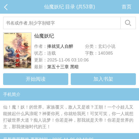
仙魔妖纪 目录 (共53章)
首页
仙魔妖纪
作者：
捧就笑人自醉
分类：玄幻小说
状态：连载
字数：140385
更新：2025-11-06 03:10:06
最新：
第五十三章 黑暗
开始阅读
加入书架
手机简介
仙！魔！妖！的世界。家族覆灭，敌人又是谁？王朝！一个小娃儿又
能掀起什么风浪呢？神要你死，你就给我死！可笑可笑，你一人就想
打破世界大道？痴人说梦！你若是神，那我就是天帝！你若是世界的
主，那我便做时代的王！