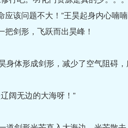
命应该问题不大！”王昊起身内心喃
一把剑形，飞跃而出昊峰！
身体形成剑形，减少了空气阻碍，
辽阔无边的大海呀！”
道剑形光芒直入大海边，光芒散去