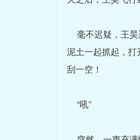
毫不迟疑，王昊运
泥土一起抓起，打
刮一空！
“吼”
突然，一声充满愤