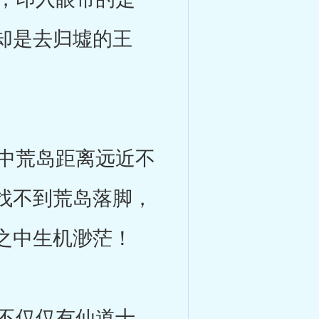
却是去归墟的王
中荒岛距离远近不
找不到荒岛落脚，
之中生机渺茫！
不仅仅有仙道十