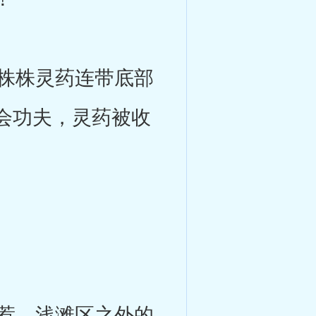
株株灵药连带底部
会功夫，灵药被收
惹，浅滩区之外的