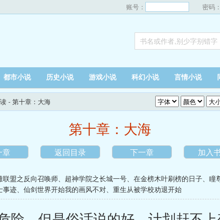
账号：
密码
都市小说
历史小说
游戏小说
科幻小说
言情小说
读
- 第十章：大海
第十章：大海
一章
返回目录
下一章
加入
雄联盟之反向召唤师
、
超神学院之长城一号
、
在金榜木叶刷榜的日子
、
瞳
士事迹
、
仙剑世界开始我的画风不对
、
重生从被学校劝退开始
险，但是俗话说的好，计划赶不上