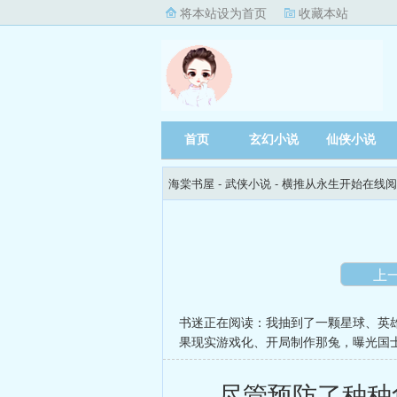
将本站设为首页
收藏本站
首页
玄幻小说
仙侠小说
海棠书屋
- 武侠小说 -
横推从永生开始在线阅
上
书迷正在阅读：
我抽到了一颗星球
、
英
果现实游戏化
、
开局制作那兔，曝光国
尽管预防了种种危