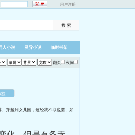
：
用户注册
同人小说
灵异小说
临时书架
翻页
夜间
书签
尊
、
穿越到女儿国，这经我不取也罢
、
如
变化，但是有备无