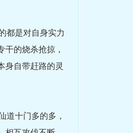
的都是对自身实力
专干的烧杀抢掠，
本身自带赶路的灵
仙道十门多的多，
，相互攻伐不断，