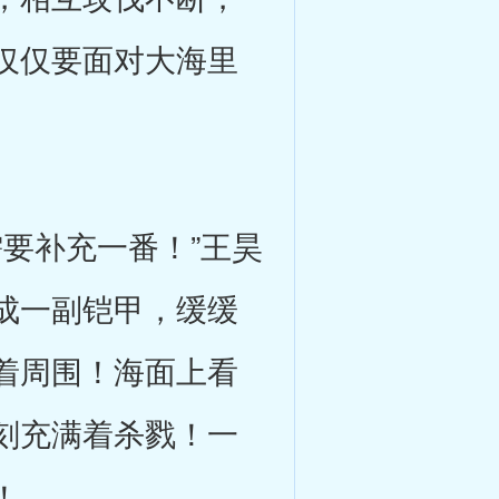
仅仅要面对大海里
要补充一番！”王昊
成一副铠甲，缓缓
着周围！海面上看
刻充满着杀戮！一
！