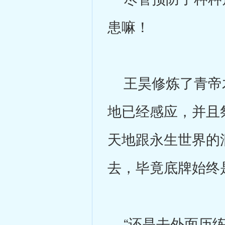
患嘛！
王昊修炼了青帝木
地已经感应，并且
天地跟永生世界的
去，毕竟底牌始终
“还是去外面历练