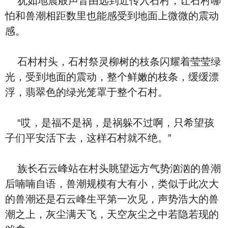
犹如地震般声音由远到近传入石村，让石村哪
怕和兽潮相距数里也能感受到地面上微微的震动
感。
石村村头，石村祭灵柳树的枝条闪耀着莹莹绿
光，受到地面的震动，整个鲜嫩的枝条，缓缓漂
浮，翡翠色的绿光笼罩于整个石村。
“哎，是福不是祸，是祸躲不过啊，只希望孩
子们平安活下去，这样石村就不绝。”
族长石云峰站在村头眺望远方气势汹汹的兽潮
后喃喃自语，兽潮规模有大有小，类似于此次大
的兽潮还是石云峰生平第一次见，声势浩大的兽
潮之上，灰尘满天飞，天空灰尘之中若隐若现的