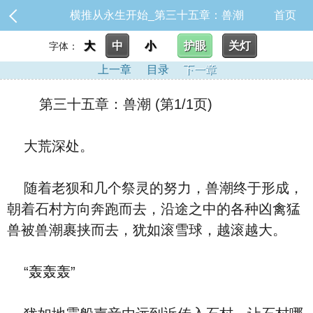
横推从永生开始_第三十五章：兽潮
首页
大
中
小
护眼
关灯
字体：
上一章
目录
下一章
第三十五章：兽潮 (第1/1页)
大荒深处。
随着老狈和几个祭灵的努力，兽潮终于形成，
朝着石村方向奔跑而去，沿途之中的各种凶禽猛
兽被兽潮裹挟而去，犹如滚雪球，越滚越大。
“轰轰轰”