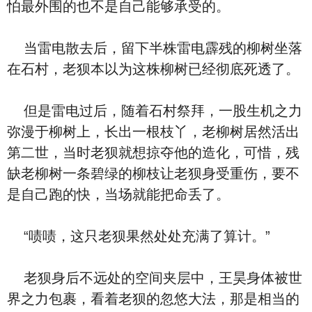
怕最外围的也不是自己能够承受的。
当雷电散去后，留下半株雷电霹残的柳树坐落
在石村，老狈本以为这株柳树已经彻底死透了。
但是雷电过后，随着石村祭拜，一股生机之力
弥漫于柳树上，长出一根枝丫，老柳树居然活出
第二世，当时老狈就想掠夺他的造化，可惜，残
缺老柳树一条碧绿的柳枝让老狈身受重伤，要不
是自己跑的快，当场就能把命丢了。
“啧啧，这只老狈果然处处充满了算计。”
老狈身后不远处的空间夹层中，王昊身体被世
界之力包裹，看着老狈的忽悠大法，那是相当的