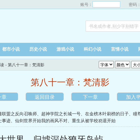
账号：
密码
都市小说
历史小说
游戏小说
科幻小说
言情小说
读
- 第八十一章：梵清影
第八十一章：梵清影
一章
返回目录
下一章
加入
雄联盟之反向召唤师
、
超神学院之长城一号
、
在金榜木叶刷榜的日子
、
瞳
士事迹
、
仙剑世界开始我的画风不对
、
重生从被学校劝退开始
大世界，归墟深处獠牙岛屿。