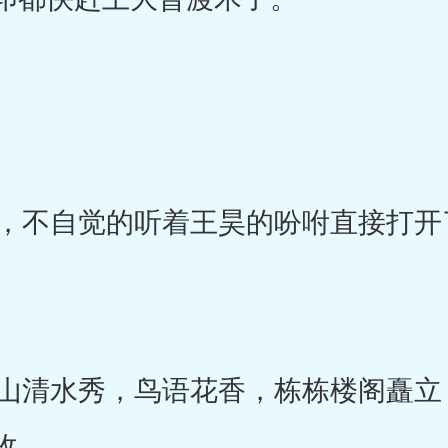
不自觉的听着王昊的吩咐直接打开
清水秀，鸟语花香，栋栋楼阁矗立
收。