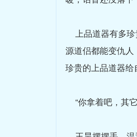
上品道器有多珍贵
源道侣都能变仇人
珍贵的上品道器给
“你拿着吧，其它
王昊摆摆手，温和