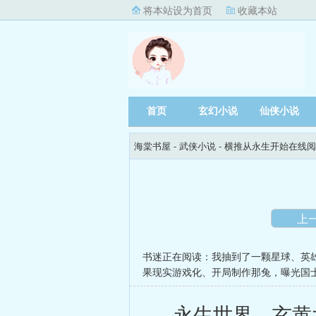
将本站设为首页
收藏本站
首页
玄幻小说
仙侠小说
海棠书屋
- 武侠小说 -
横推从永生开始在线阅
上
书迷正在阅读：
我抽到了一颗星球
、
英
果现实游戏化
、
开局制作那兔，曝光国
永生世界，玄黄