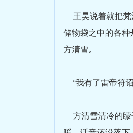
王昊说着就把梵清
储物袋之中的各种
方清雪。
“我有了雷帝符诏
方清雪清冷的矇子
暖，话音还没落下