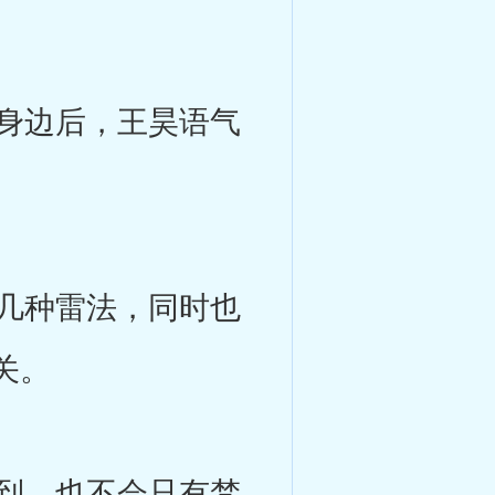
身边后，王昊语气
。
几种雷法，同时也
关。
到，也不会只有梵