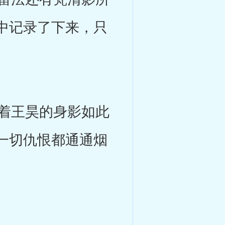
中记录了下来，只
着王昊的身影如此
一切仇恨都通通烟
。