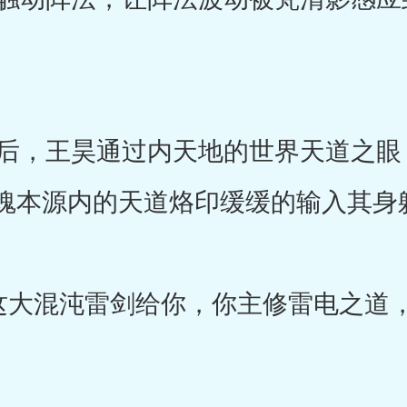
，王昊通过内天地的世界天道之眼
魂本源内的天道烙印缓缓的输入其身
i，这大混沌雷剑给你，你主修雷电之道