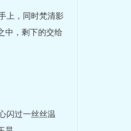
手上，同时梵清影
之中，剩下的交给
心闪过一丝丝温
王昊。