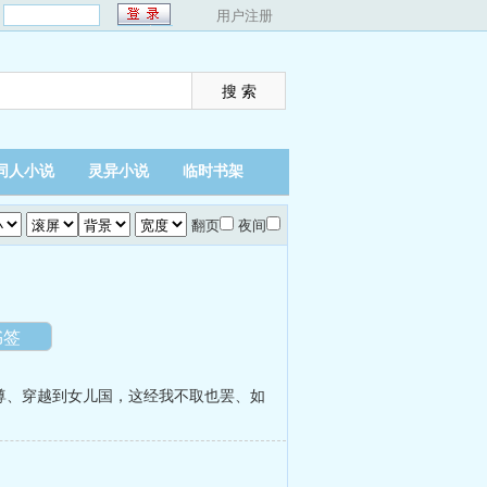
：
用户注册
同人小说
灵异小说
临时书架
翻页
夜间
书签
尊
、
穿越到女儿国，这经我不取也罢
、
如