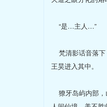
“是…主人…”
梵清影话音落下，
王昊进入其中。
獠牙岛屿内部，山
人间仙境，美不胜