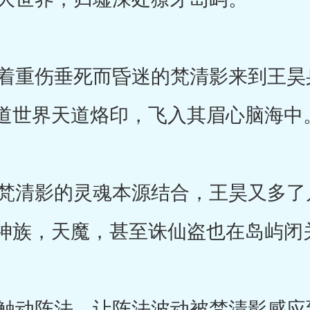
重伤垂死而昏迷的梵清影来到王昊
道世界天道烙印，飞入其眉心脑海中
清影的灵魂本源结合，王昊又多了
神族，天魔，甚至诛仙盗也在岛屿闭
动阵法，让阵法波动被梵清影感应