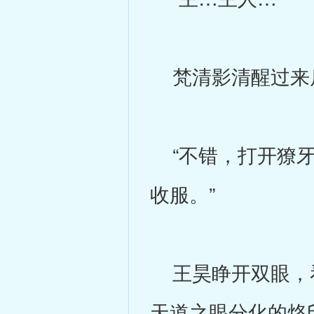
梵清影清醒过来
“不错，打开獠牙
收服。”
王昊睁开双眼，看
天道之眼分化的烙