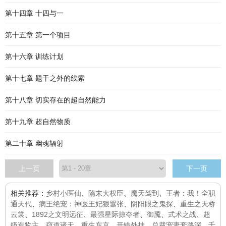
第十四章 十四与一
第十五章 第一个项目
第十六章 训练计划
第十七章 题干之外的线索
第十八章 切实存在的超自然能力
第十九章 超自然物质
第二十章 幽魂辐射
上一页
下一页
相关推荐：
乡村小医仙
、
隋末大权臣
、
魔天驾到
、
王者：我！全职
通天代
、
病王绝宠：神医王妃狠嚣张
、
阴阳眼之鬼探
、
重生之天桥
云裳
、
1892之文明远征
、
最强星际掠夺者
、
御魇
、
式术之战
、
超
级造物主
、
窃道诸天
、
重生东京，开错外挂
、
总裁宠妻套路深
、
千