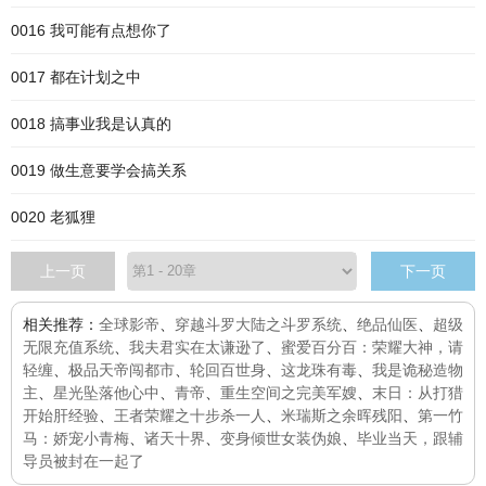
0016 我可能有点想你了
0017 都在计划之中
0018 搞事业我是认真的
0019 做生意要学会搞关系
0020 老狐狸
上一页
下一页
相关推荐：
全球影帝
、
穿越斗罗大陆之斗罗系统
、
绝品仙医
、
超级
无限充值系统
、
我夫君实在太谦逊了
、
蜜爱百分百：荣耀大神，请
轻缠
、
极品天帝闯都市
、
轮回百世身
、
这龙珠有毒
、
我是诡秘造物
主
、
星光坠落他心中
、
青帝
、
重生空间之完美军嫂
、
末日：从打猎
开始肝经验
、
王者荣耀之十步杀一人
、
米瑞斯之余晖残阳
、
第一竹
马：娇宠小青梅
、
诸天十界
、
变身倾世女装伪娘
、
毕业当天，跟辅
导员被封在一起了