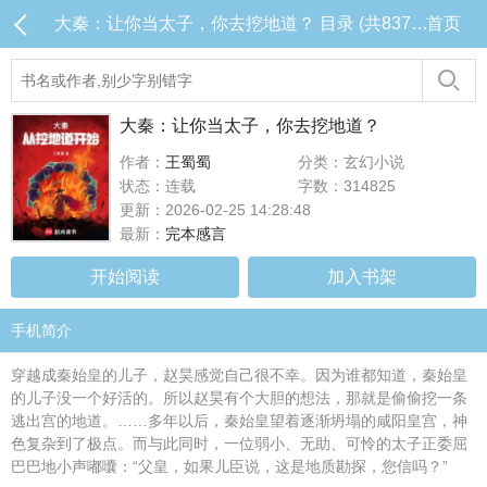
大秦：让你当太子，你去挖地道？ 目录 (共837章)
首页
大秦：让你当太子，你去挖地道？
作者：
王蜀蜀
分类：玄幻小说
状态：连载
字数：314825
更新：2026-02-25 14:28:48
最新：
完本感言
开始阅读
加入书架
手机简介
穿越成秦始皇的儿子，赵昊感觉自己很不幸。因为谁都知道，秦始皇
的儿子没一个好活的。所以赵昊有个大胆的想法，那就是偷偷挖一条
逃出宫的地道。……多年以后，秦始皇望着逐渐坍塌的咸阳皇宫，神
色复杂到了极点。而与此同时，一位弱小、无助、可怜的太子正委屈
巴巴地小声嘟囔：“父皇，如果儿臣说，这是地质勘探，您信吗？”