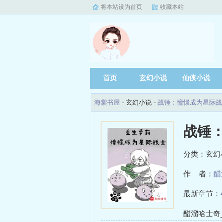
将本站设为首页
收藏本站
首页
玄幻小说
仙侠小说
海棠书屋
- 玄幻小说 -
战锤：憧憬成为星际战
战锤
分类：玄幻
作 者：
醋
最新章节：
醋溜哈士奇