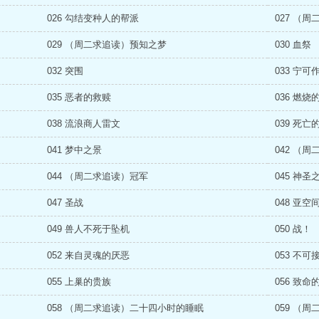
026 勾结变种人的帮派
027 （
029 （周二求追读）预知之梦
030 血祭
032 突围
033 宁
035 恶者的救赎
036 燃烧
038 流浪商人雷文
039 死亡
041 梦中之景
042 （
044 （周二求追读）冠军
045 神圣
047 圣战
048 亚空
049 兽人不死于坠机
050 战！
052 来自灵魂的厌恶
053 不可
055 上巢的贵族
056 致命
058 （周二求追读）二十四小时的睡眠
059 （