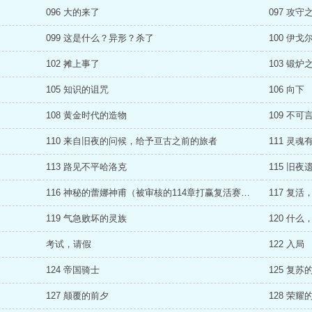
096 大的来了
097 攻守
099 这是什么？异形？杀了
100 伊戈
102 摊上事了
103 锻炉
105 知识的诅咒
106 向下
108 黄金时代的造物
109 不
110 来自旧夜的问候，给予亘古之前的旅者
111 灵魂
113 路见不平哈洛克
115 旧
116 神秘的蕾娜神甫（被审核的114章打赢复活赛了）
117 复
119 气急败坏的灵族
120 什
考试，请假
122 入局
124 帝国骑士
125 复苏
127 颠覆的前夕
128 荣耀