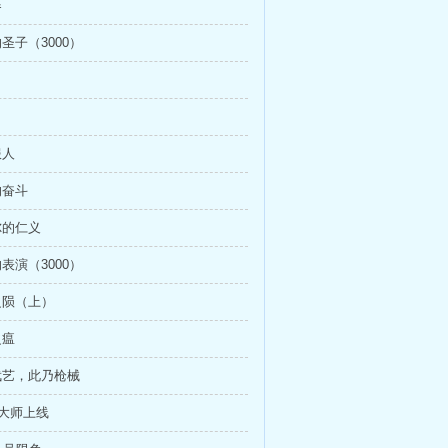
器
的圣子（3000）
服人
的奋斗
尔的仁义
的表演（3000）
宗之陨（上）
之瘟
般武艺，此乃枪械
ao大师上线