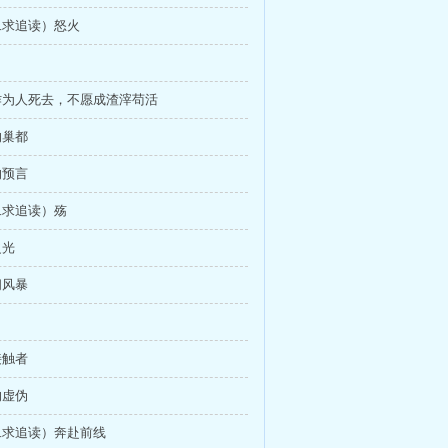
周二求追读）怒火
可作为人死去，不愿成渣滓苟活
的巢都
的预言
周二求追读）殇
之光
间风暴
接触者
的虚伪
周二求追读）奔赴前线