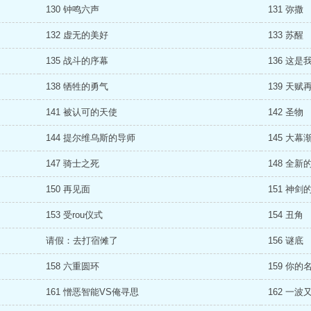
130 钟鸣六声
131 弥撒
132 虚无的美好
133 苏醒
135 战斗的序幕
136 这是
138 牺牲的勇气
139 天赋
141 被认可的天使
142 圣物
144 提尔维乌斯的导师
145 大幕
147 骑士之死
148 全新
150 再见面
151 神剑
153 受rou仪式
154 丑角
请假：去打宿傩了
156 谜底
158 六重圆环
159 你的
161 憎恶智能VS俺寻思
162 一波