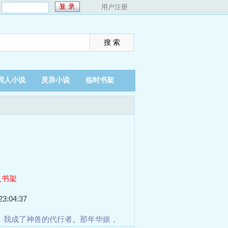
：
用户注册
同人小说
灵异小说
临时书架
入书架
3:04:37
，我成了神兽的代行者
、
那年华娱，