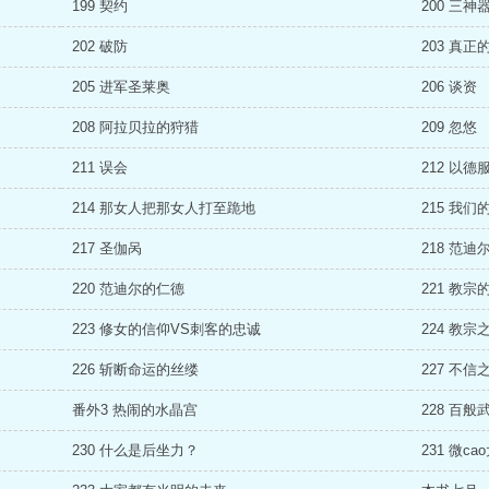
199 契约
200 三神
202 破防
203 真正
205 进军圣莱奥
206 谈资
208 阿拉贝拉的狩猎
209 忽悠
211 误会
212 以德
214 那女人把那女人打至跪地
215 我们
217 圣伽呙
218 范迪
220 范迪尔的仁德
221 教宗
223 修女的信仰VS刺客的忠诚
224 教
226 斩断命运的丝缕
227 不信
番外3 热闹的水晶宫
228 百
230 什么是后坐力？
231 微c