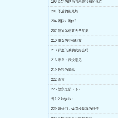
198 既定的终局与未曾预知的死亡
201 矛盾的衔尾蛇
204 团队x 团伙?
207 范迪尔也要去圣莱奥
210 修女的动物朋友
213 鲜血飞溅的友好会晤
216 帝皇：我没意见
219 教宗的降临
222 谎言
225 教宗之陨（下）
番外2 钛惨啦！
229 姐妹们，爆弹枪是真的好使