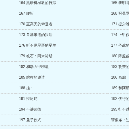
164 黑暗机械教的行踪
165 黎明
167 腰斩
168 冠
170 至高天的攀登者
171 提
173 兽基米德的狠活
174 上甲
176 听不见星语的星主
177 圣战
179 覩石：阿米诺斯
180 降服
182 和动力甲唠嗑
183 改变
185 跳帮的邀请
186 画廊
188 挂！
189 和
191 衔尾蛇
192 伏行
194 不讲武德
195 打
197 圣子仪式
请假条：