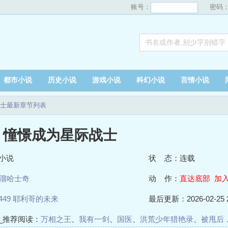
账号：
密码
都市小说
历史小说
游戏小说
科幻小说
言情小说
士最新章节列表
：憧憬成为星际战士
小说
状 态：连载
溜哈士奇
动 作：
直达底部
加
449 耶利哥的未来
最后更新：2026-02-25 2
_推荐阅读：
万相之王
、
我有一剑
、
国医
、
洪荒少年猎艳录
、
被甩后