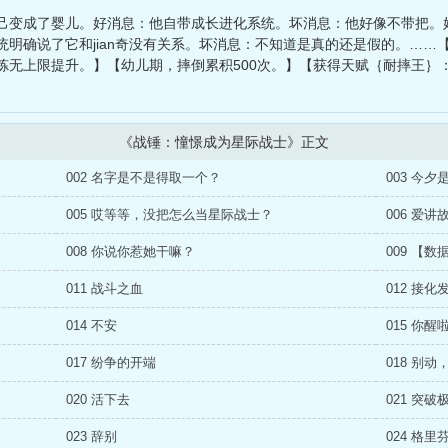
全球攻略末日游戏
、
影视诸天：败类从三十而已开始
、
我靠长度修仙
己变成了婴儿。好消息：他自带成长进化系统。坏消息：他好像不带把。
明确说了它和jian奇没有关系。坏消息：不知道是真的还是假的。……
炼无上限提升。】【幼儿期，摔倒累积500次。】【获得天赋｛耐摔王｝
《战锤：憧憬成为星际战士》正文
002 名字是不是得取一个？
003 今夕
005 哎等等，没把怎么当星际战士？
006 爱
008 你说你惹她干嘛？
009 【数
011 战斗之血
012 接化
014 不安
015 你醒
017 纷争的开端
018 别
020 活下去
021 突
023 辞别
024 格里