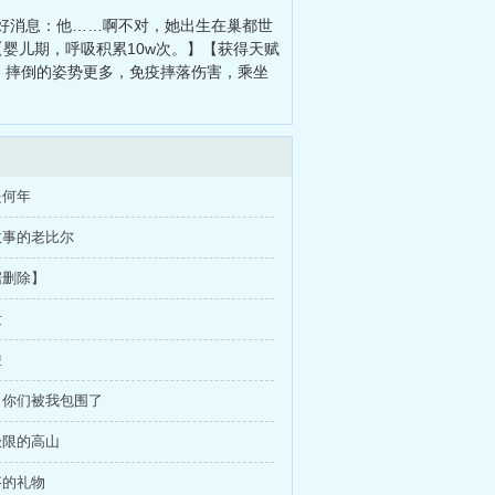
好消息：他……啊不对，她出生在巢都世
【婴儿期，呼吸积累10w次。】【获得天赋
：摔倒的姿势更多，免疫摔落伤害，乘坐
是何年
讲故事的老比尔
据删除】
发
啦
动，你们被我包围了
破极限的高山
芬的礼物