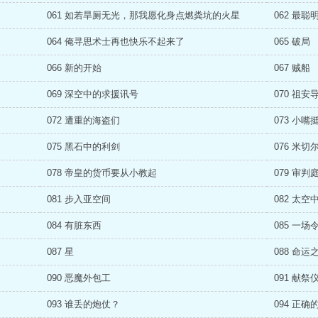
061 如若旱厕无光，那我愿化身点燃粪坑的火星
062 最聪
064 俺寻思术士再也快乐不起来了
065 破局
066 新的开始
067 贼船
069 深空中的求援讯号
070 祖安
072 遭重的海盗们
073 小
075 黑石中的利剑
076 米
078 帝皇的货币要从小教起
079 审判
081 步入亚空间
082 太空
084 有脏东西
085 一
087 星
088 命运
090 恶魔外包工
091 献祭
093 谁丢的炮仗？
094 正