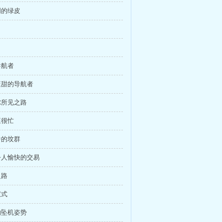
明的绿皮
导航者
嘴挺甜的导航者
切尔所见之路
庭很忙
中的坟群
场令人愉快的交易
之路
仪式
确的坠机姿势