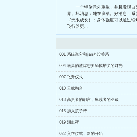
芳华待灼
、
一个锤佬意外重生，并且发现自
界。坏消息：她在底巢。好消息：系统
｛无限成长｝：身体强度可以通过锻
飞行器更...
001 系统说它和jian奇没关系
004 底巢的渣滓想要触摸塔尖的灯光
007 飞升仪式
010 天赋融合
013 高贵者的胡言，卑贱者的圣箴
016 加入孩子帮
019 泪血帮
022 入帮仪式，新的开始