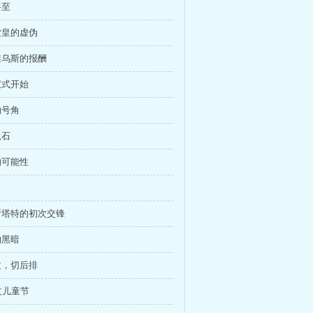
将至
冕堂皇的虚伪
尔维乌斯的报酬
仪式开始
的号角
覩石
的可能性
阿斯塔特的初次交锋
的黑暗
不过，切后排
过儿童节