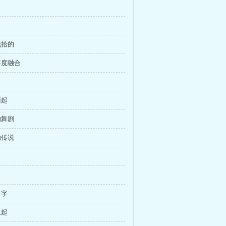
我拾的
再度融合
渐起
的舞剧
的传说
名字
又起