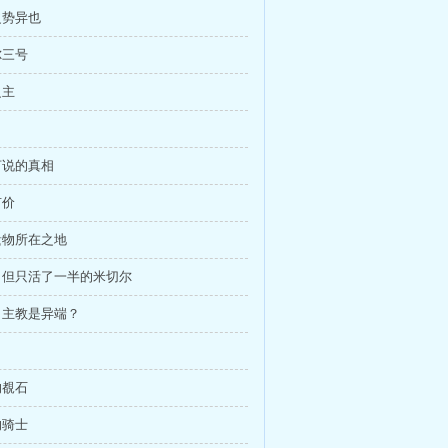
之势异也
尔三号
之主
可言说的真相
有价
夜遗物所在之地
活，但只活了一半的米切尔
么，主教是异端？
的覩石
的骑士