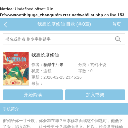
Notice
: Undefined offset: 0 in
D:\wwwroot\biquge_zhanqun\m.ztsz.net\web\list.php
on line
153
我靠长度修仙 目录 (共0章)
首页
我靠长度修仙
作者：
糖醋牛油果
分类：玄幻小说
状态：连载
字数：0
更新：2026-02-25 23:45:26
最新：
开始阅读
加入书架
手机简介
假如给你一寸长度，你会加在哪？当李修常面临这个问题时，他低下
了头，陷入沉思……让长处更长？那毫无意义。所以，还是拿来修仙