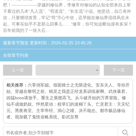
吧！-----------------穿越到修仙界，李修常对修仙的认知全部来自上辈
子看过的几本“凡人流”、“苟道流”、“长生流”小说。他坚信，自己有外
挂，只要猥琐发育，牢记“苟”字心中坐，迟早能在修仙界混得风生水
起。可事实似乎不是那么回事儿……“修常，你可知这断仙崖有多深？
百年前我扔了一块大石...
最新章节预览 更新时间：2026-02-25 23:45:26
全部章节列表
上一页
下一页
相关推荐：
六零俏军媳
、
假面骑士之无限进化
、
安东夫人
、
等你开
始
、
穿越在黎明之前
、
精灵之我是正经龙系训练家啊
、
武侠暴君
、
凶猛boss请放手
、
重生之展翅高飞
、
从斗破开始的万界冒险
、
修
仙不成做奶娃
、
怦然星动：校草们的迷糊丫头
、
亡灵君主：天灾纪
元
、
黑夜将至
、
主宰帝经
、
洞心之瞳
、
决不能怂
、
都市极品修仙
者
、
我加载了鬼怪攻略系统
、
影武至尊