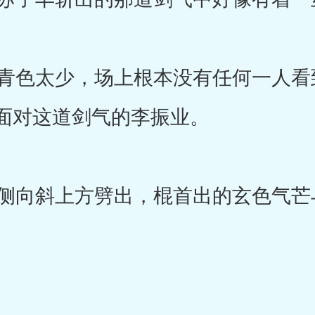
色太少，场上根本没有任何一人看
面对这道剑气的李振业。
向斜上方劈出，棍首出的玄色气芒