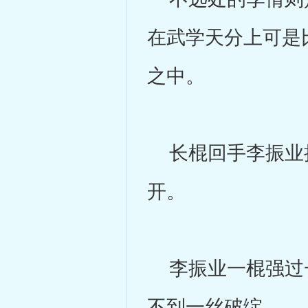
在武学天分上可是
之中。
长棍回手李振业抢
开。
李振业一棍强过一
不到一丝破绽。