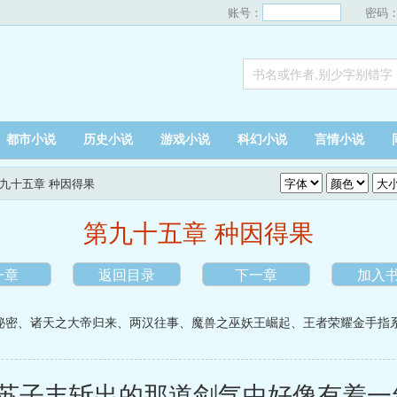
账号：
密码
都市小说
历史小说
游戏小说
科幻小说
言情小说
第九十五章 种因得果
第九十五章 种因得果
一章
返回目录
下一章
加入
秘密
、
诸天之大帝归来
、
两汉往事
、
魔兽之巫妖王崛起
、
王者荣耀金手指
子丰斩出的那道剑气中好像有着一