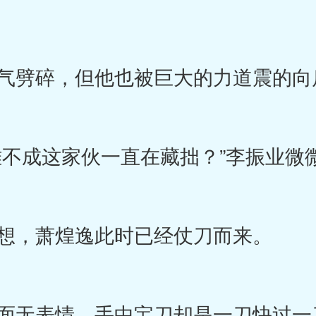
劈碎，但他也被巨大的力道震的向
不成这家伙一直在藏拙？”李振业微
想，萧煌逸此时已经仗刀而来。
无表情，手中宝刀却是一刀快过一