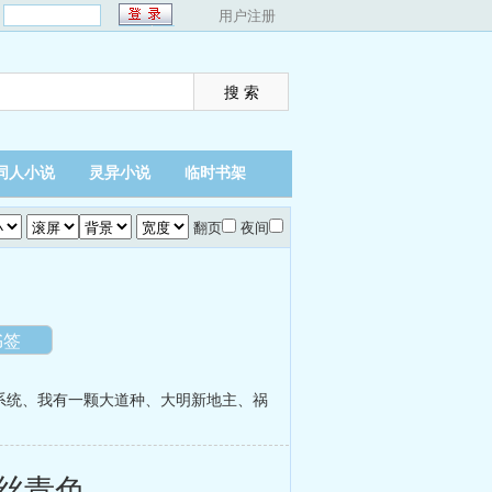
：
用户注册
同人小说
灵异小说
临时书架
翻页
夜间
书签
系统
、
我有一颗大道种
、
大明新地主
、
祸
丝青色。