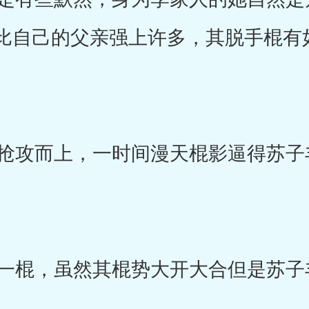
比自己的父亲强上许多，其脱手棍有
攻而上，一时间漫天棍影逼得苏子
棍，虽然其棍势大开大合但是苏子