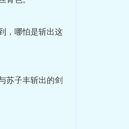
到，哪怕是斩出这
与苏子丰斩出的剑