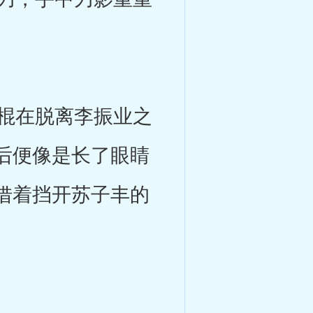
棍在脱离李振业之
后便像是长了眼睛
借着挡开苏子丰的