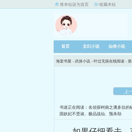
将本站设为首页
收藏本站
首页
玄幻小说
仙侠小说
海棠书屋
- 武侠小说 -
叶过无痕在线阅读
- 
上
书迷正在阅读：
名侦探柯南之潘多拉的
国妖妃不贤淑
、
极品战仙
、
预杀劫
如果仔细看去，苏