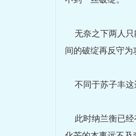
无奈之下两人只能
间的破绽再反守为
不同于苏子丰这边
此时纳兰衡已经有
化芒的本事远不及