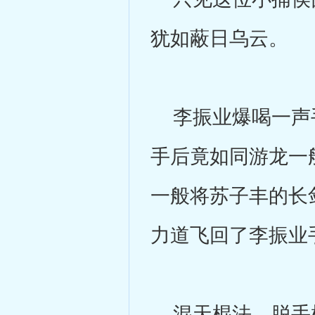
犹如蔽日乌云。
李振业爆喝一声手
手后竟如同游龙一
一般将苏子丰的长
力道飞回了李振业
混天棍法，脱手