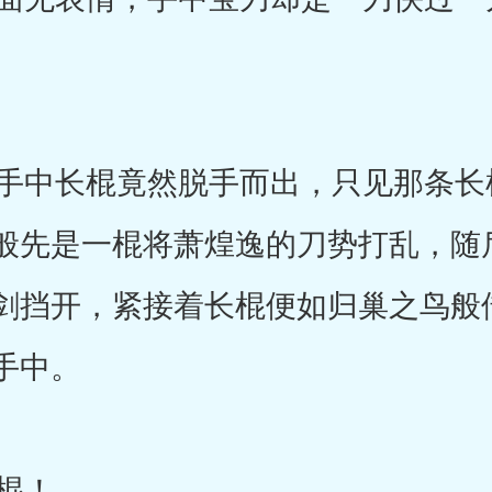
中长棍竟然脱手而出，只见那条长
般先是一棍将萧煌逸的刀势打乱，随
剑挡开，紧接着长棍便如归巢之鸟般
手中。
棍！