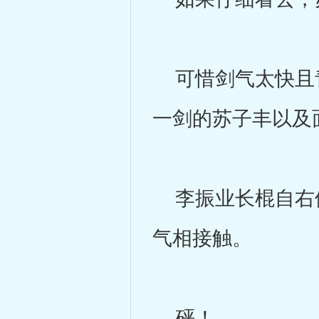
可惜剑气太快且青
一剑的苏子丰以及
李振业长棍自右侧
气相接触。
砰！