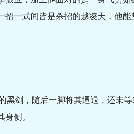
一招一式间皆是杀招的越凌天，他能
黑剑，随后一脚将其逼退，还未等
其身侧。