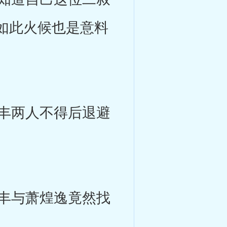
如此火候也是意料
丰两人不得后退避
丰与萧煌逸竟然找