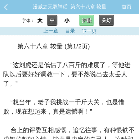
漫威之无双神话_第六十八章 较量
首页
大
中
小
护眼
关灯
字体：
上一章
目录
下一页
第六十八章 较量 (第1/2页)
“这刘虎还是低估了八百斤的难度了，等他进
队以后要好好调教一下，要不然说出去太丢人
了。”
“想当年，老子我挑战一千斤大关，也是惜
败，现在想起来，真是遗憾啊！”
台上的评委互相感慨，追忆往事，有种恨铁不