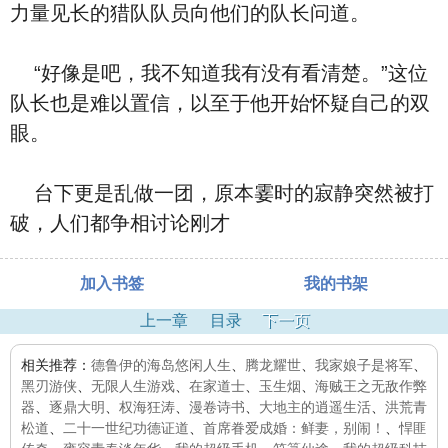
力量见长的猎队队员向他们的队长问道。
“好像是吧，我不知道我有没有看清楚。”这位
队长也是难以置信，以至于他开始怀疑自己的双
眼。
台下更是乱做一团，原本霎时的寂静突然被打
破，人们都争相讨论刚才
加入书签
我的书架
上一章
目录
下一页
相关推荐：
德鲁伊的海岛悠闲人生
、
腾龙耀世
、
我家娘子是将军
、
黑刃游侠
、
无限人生游戏
、
在家道士
、
玉生烟
、
海贼王之无敌作弊
器
、
逐鼎大明
、
权海狂涛
、
漫卷诗书
、
大地主的逍遥生活
、
洪荒青
松道
、
二十一世纪功德证道
、
首席眷爱成婚：鲜妻，别闹！
、
悍匪