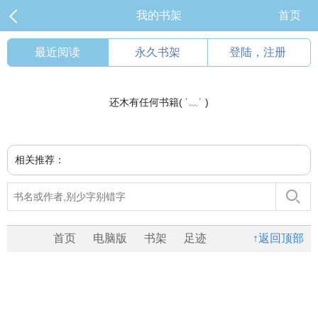
我的书架
首页
最近阅读
永久书架
登陆，注册
还木有任何书籍( ˙﹏˙ )
相关推荐：
首页
电脑版
书架
足迹
↑返回顶部