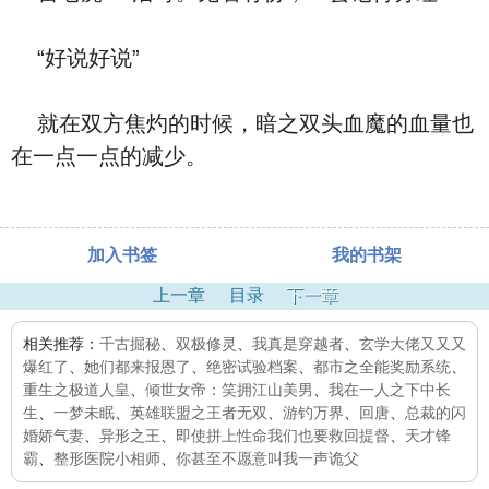
“好说好说”
就在双方焦灼的时候，暗之双头血魔的血量也
在一点一点的减少。
加入书签
我的书架
上一章
目录
下一章
相关推荐：
千古掘秘
、
双极修灵
、
我真是穿越者
、
玄学大佬又又又
爆红了
、
她们都来报恩了
、
绝密试验档案
、
都市之全能奖励系统
、
重生之极道人皇
、
倾世女帝：笑拥江山美男
、
我在一人之下中长
生
、
一梦未眠
、
英雄联盟之王者无双
、
游钓万界
、
回唐
、
总裁的闪
婚娇气妻
、
异形之王
、
即使拼上性命我们也要救回提督
、
天才锋
霸
、
整形医院小相师
、
你甚至不愿意叫我一声诡父