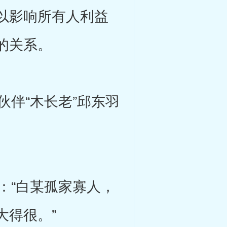
以影响所有人利益
的关系。
伴“木长老”邱东羽
“白某孤家寡人，
大得很。”