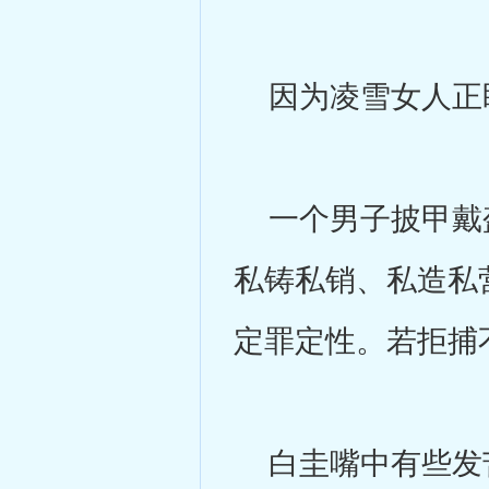
因为凌雪女人正盯
一个男子披甲戴盔
私铸私销、私造私
定罪定性。若拒捕
白圭嘴中有些发