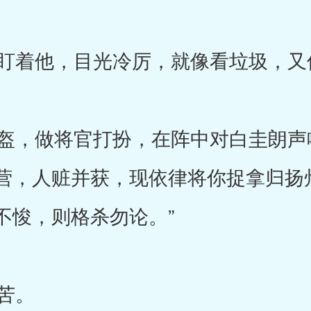
着他，目光冷厉，就像看垃圾，又
，做将官打扮，在阵中对白圭朗声喊
营，人赃并获，现依律将你捉拿归扬
不悛，则格杀勿论。”
苦。