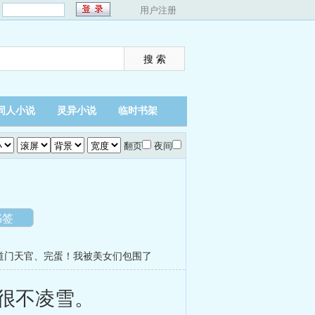
：
用户注册
同人小说
灵异小说
临时书架
翻页
夜间
书签
道门天官
、
完蛋！我被美女们包围了
很不凌雪。