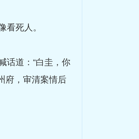
像看死人。
话道：“白圭，你
州府，审清案情后