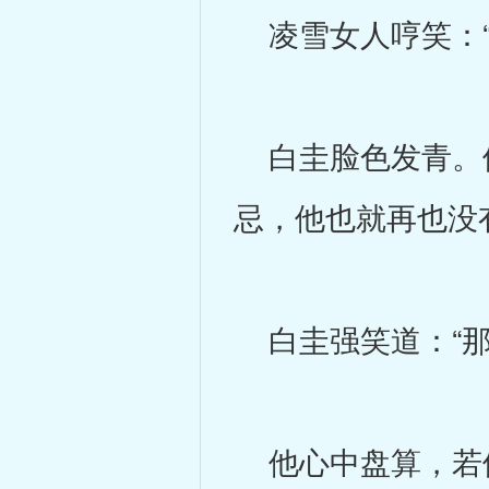
凌雪女人哼笑：“
白圭脸色发青。他
忌，他也就再也没
白圭强笑道：“那
他心中盘算，若他