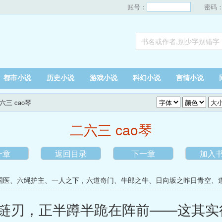
账号：
密码
都市小说
历史小说
游戏小说
科幻小说
言情小说
二六三 cao琴
二六三 cao琴
一章
返回目录
下一章
加入
国医
、
六绳护主
、
一人之下，六道奇门
、
牛郎之牛
、
日向坂之昨日青空
、
刃，正半蹲半跪在阵前——这其实