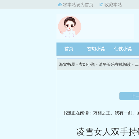
将本站设为首页
收藏本站
首页
玄幻小说
仙侠小说
海棠书屋
- 玄幻小说 -
清平长乐在线阅读
- 
上
书迷正在阅读：
万相之王
、
我有一剑
、
凌雪女人双手持链