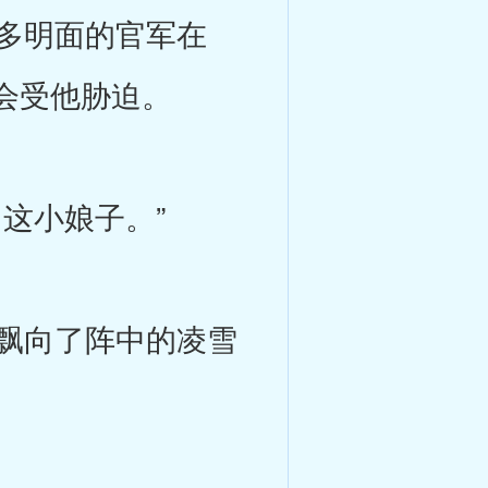
多明面的官军在
会受他胁迫。
这小娘子。”
飘向了阵中的凌雪