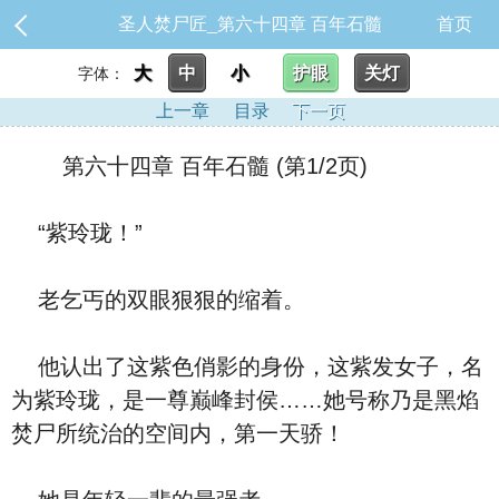
圣人焚尸匠_第六十四章 百年石髓
首页
大
中
小
护眼
关灯
字体：
上一章
目录
下一页
第六十四章 百年石髓 (第1/2页)
“紫玲珑！”
老乞丐的双眼狠狠的缩着。
他认出了这紫色俏影的身份，这紫发女子，名
为紫玲珑，是一尊巅峰封侯……她号称乃是黑焰
焚尸所统治的空间内，第一天骄！