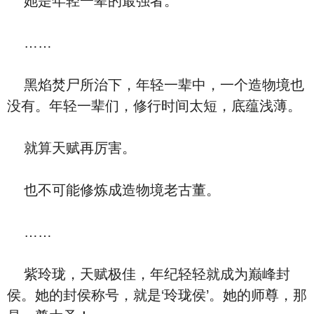
她是年轻一辈的最强者。
……
黑焰焚尸所治下，年轻一辈中，一个造物境也
没有。年轻一辈们，修行时间太短，底蕴浅薄。
就算天赋再厉害。
也不可能修炼成造物境老古董。
……
紫玲珑，天赋极佳，年纪轻轻就成为巅峰封
侯。她的封侯称号，就是‘玲珑侯’。她的师尊，那