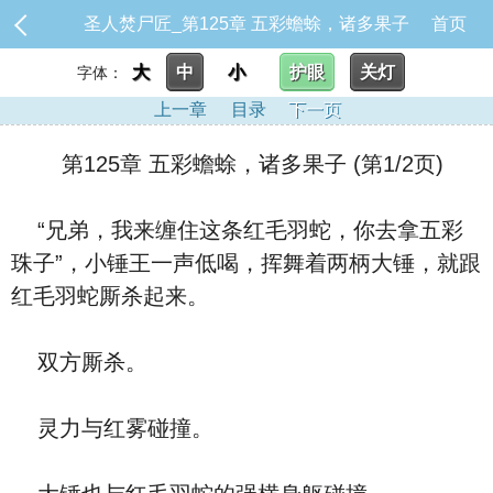
圣人焚尸匠_第125章 五彩蟾蜍，诸多果子
首页
大
中
小
护眼
关灯
字体：
上一章
目录
下一页
第125章 五彩蟾蜍，诸多果子 (第1/2页)
“兄弟，我来缠住这条红毛羽蛇，你去拿五彩
珠子”，小锤王一声低喝，挥舞着两柄大锤，就跟
红毛羽蛇厮杀起来。
双方厮杀。
灵力与红雾碰撞。