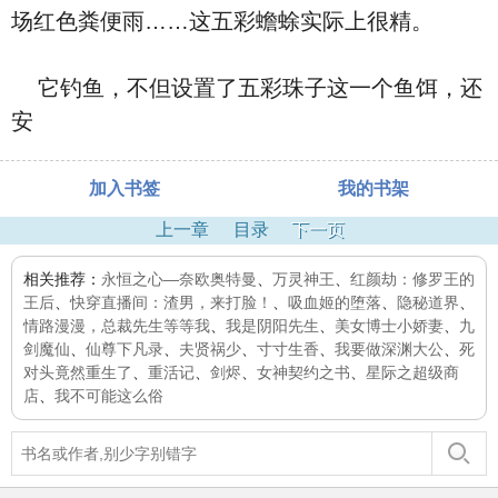
场红色粪便雨……这五彩蟾蜍实际上很精。
它钓鱼，不但设置了五彩珠子这一个鱼饵，还
安
加入书签
我的书架
上一章
目录
下一页
相关推荐：
永恒之心—奈欧奥特曼
、
万灵神王
、
红颜劫：修罗王的
王后
、
快穿直播间：渣男，来打脸！
、
吸血姬的堕落
、
隐秘道界
、
情路漫漫，总裁先生等等我
、
我是阴阳先生
、
美女博士小娇妻
、
九
剑魔仙
、
仙尊下凡录
、
夫贤祸少
、
寸寸生香
、
我要做深渊大公
、
死
对头竟然重生了
、
重活记
、
剑烬
、
女神契约之书
、
星际之超级商
店
、
我不可能这么俗