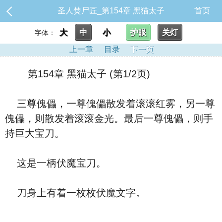
圣人焚尸匠_第154章 黑猫太子
首页
大
中
小
护眼
关灯
字体：
上一章
目录
下一页
第154章 黑猫太子 (第1/2页)
三尊傀儡，一尊傀儡散发着滚滚红雾，另一尊
傀儡，则散发着滚滚金光。最后一尊傀儡，则手
持巨大宝刀。
这是一柄伏魔宝刀。
刀身上有着一枚枚伏魔文字。