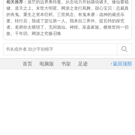
相关推荐：
迷茫的边界奥特曼
、
从念动力开始撬动诸天
、
修仙要稳
健
、
道天之上
、
末世大明星
、
网游之龙行凤舞
、
甜心宝贝：总裁真
的有鬼
、
重生之资本巨鳄
、
三世夙念
、
有鬼来袭：战神的顽劣乐
妻
、
转行后，我成了篮坛第一人
、
我来自三界外
、
提瓦特的探究
者
、
老师你太猥琐了
、
无间诡仙
、
神煌
、
巫蛊家族
、
横推世间一切
敌
、
千年玥
、
网游之究极召唤
首页
电脑版
书架
足迹
↑返回顶部