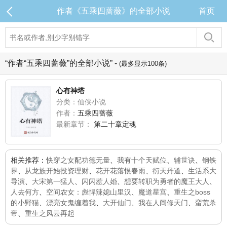
作者《五乘四蔷薇》的全部小说
首页
“作者“五乘四蔷薇”的全部小说” -
(最多显示100条)
心有神塔
分类：仙侠小说
作者：
五乘四蔷薇
最新章节：
第二十章定魂
相关推荐：
快穿之女配功德无量
、
我有十个天赋位
、
辅世诀
、
钢铁
界
、
从龙族开始投资理财
、
花开花落恨春雨
、
衍天丹道
、
生活系大
导演
、
大宋第一猛人
、
闪闪惹人婚
、
想要转职为勇者的魔王大人
、
人去何方
、
空间农女：彪悍辣媳山里汉
、
魔道星宫
、
重生之boss
的小野猫
、
漂亮女鬼缠着我
、
大开仙门
、
我在人间修天门
、
蛮荒杀
帝
、
重生之风云再起