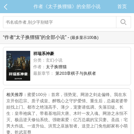
作者《太子换狸猫》的全部小说
首页
“作者“太子换狸猫”的全部小说” -
(最多显示100条)
祥瑞系神豪
分类：玄幻小说
作者：
太子换狸猫
最新章节：
第203章棋子与执棋者
相关推荐：
蜜爱100分：首席，强势宠
、
网游之剑走偏锋
、
我在东
京开创忍宗
、
质子成皇
、
醉戬心之守护爱情
、
重生后，总裁老婆带
娃找上门
、
都市之绝顶高手
、
薄少，宠妻请低调
、
失落旧徒
、
长
生：皇帝祂疯了
、
带着基地回大唐
、
木叶一发入魂
、
网游之永恒不
灭
、
极品逆天修仙系统
、
强吻索爱：亿万总裁的宝贝妻
、
圣战：宅
男大作战
、
一道升仙
、
洪荒之巫族智者
、
送货上门免包邮家有小萌
妻
、
乾武至尊