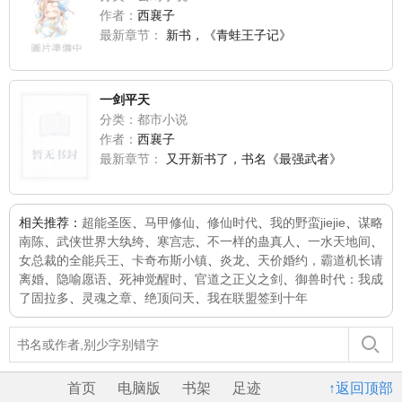
作者：
西襄子
最新章节：
新书，《青蛙王子记》
一剑平天
分类：都市小说
作者：
西襄子
最新章节：
又开新书了，书名《最强武者》
相关推荐：
超能圣医
、
马甲修仙
、
修仙时代
、
我的野蛮jiejie
、
谋略
南陈
、
武侠世界大纨绔
、
寒宫志
、
不一样的蛊真人
、
一水天地间
、
女总裁的全能兵王
、
卡奇布斯小镇
、
炎龙
、
天价婚约，霸道机长请
离婚
、
隐喻愿语
、
死神觉醒时
、
官道之正义之剑
、
御兽时代：我成
了固拉多
、
灵魂之章
、
绝顶问天
、
我在联盟签到十年
首页
电脑版
书架
足迹
↑返回顶部