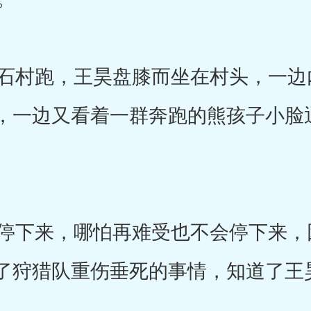
村跑，王昊盘膝而坐在村头，一边
，一边又看着一群奔跑的熊孩子小脸
下来，哪怕再难受也不会停下来，
了狩猎队重伤垂死的事情，知道了王