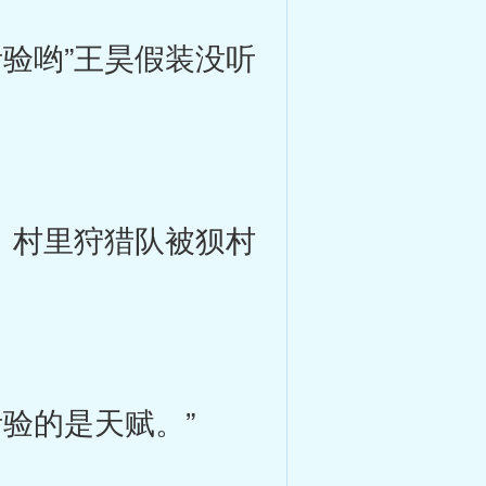
验哟”王昊假装没听
。
，村里狩猎队被狈村
验的是天赋。”