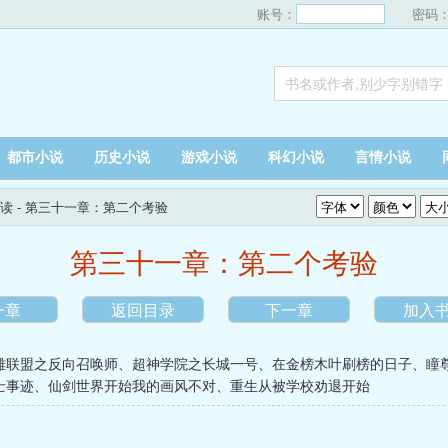
账号：
密码
都市小说
历史小说
游戏小说
科幻小说
言情小说
读
- 第三十一章：第二个考验
第三十一章：第二个考验
一章
返回目录
下一章
加入
雄联盟之反向召唤师
、
超神学院之长城一号
、
在金榜木叶刷榜的日子
、
瞳
士事迹
、
仙剑世界开始我的画风不对
、
重生从被学校劝退开始
。