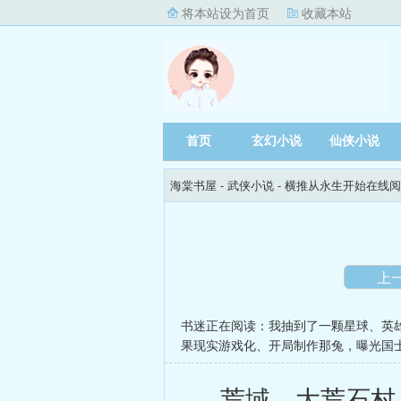
将本站设为首页
收藏本站
首页
玄幻小说
仙侠小说
海棠书屋
- 武侠小说 -
横推从永生开始在线阅
上
书迷正在阅读：
我抽到了一颗星球
、
英
果现实游戏化
、
开局制作那兔，曝光国
荒域，大荒石村