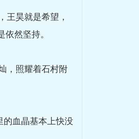
，王昊就是希望，
是依然坚持。
灿，照耀着石村附
里的血晶基本上快没