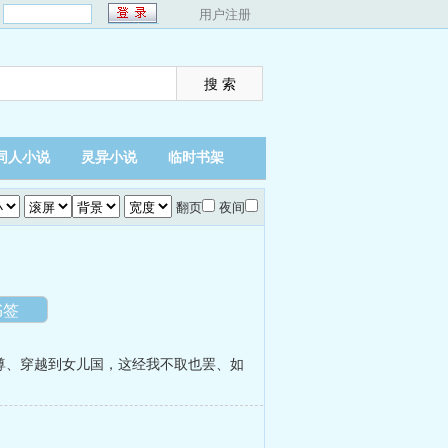
：
用户注册
同人小说
灵异小说
临时书架
翻页
夜间
书签
尊
、
穿越到女儿国，这经我不取也罢
、
如