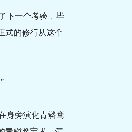
了下一个考验，毕
正式的修行从这个
”
在身旁演化青鳞鹰
的青鳞鹰宝术，演