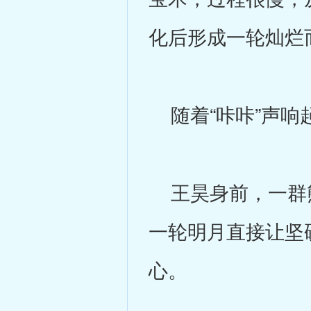
化后形成一轮灿烂
随着“咔咔”声响
王昊身前，一群熊
一轮明月直接让坚
心。