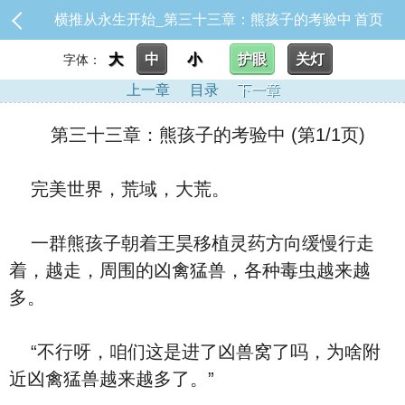
横推从永生开始_第三十三章：熊孩子的考验中
首页
大
中
小
护眼
关灯
字体：
上一章
目录
下一章
第三十三章：熊孩子的考验中 (第1/1页)
完美世界，荒域，大荒。
一群熊孩子朝着王昊移植灵药方向缓慢行走
着，越走，周围的凶禽猛兽，各种毒虫越来越
多。
“不行呀，咱们这是进了凶兽窝了吗，为啥附
近凶禽猛兽越来越多了。”