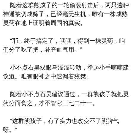
随着这群熊孩子的一轮偷袭射击后，两只遗种
神通被切成筛子，已经毫无生机，唯有一株成熟
灵药在地上证明着周围的真实。
“耶，终于搞定了，嘿嘿，得到一株灵药，咱
们分了吃了把，补充血气用。”
小不点石昊双眼乌溜溜转动，举起小手喃喃建
议道。唯有眼神之中透漏着狡桀。
随着小不点石昊建议通过，一群熊孩子就把灵
药分而食之，才不管它三七二十一。
“这群熊孩子，有了实力也改变不了熊脾气
呀。”